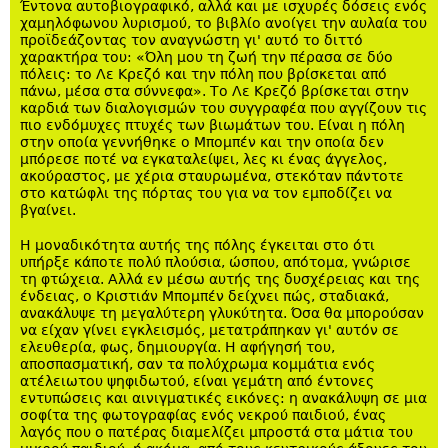
Έντονα αυτοβιογραφικό, αλλά και με ισχυρές δόσεις ενός
χαμηλόφωνου λυρισμού, το βιβλίο ανοίγει την αυλαία του
προϊδεάζοντας τον αναγνώστη γι' αυτό το διττό
χαρακτήρα του: «Όλη μου τη ζωή την πέρασα σε δύο
πόλεις: το Λε Κρεζό και την πόλη που βρίσκεται από
πάνω, μέσα στα σύννεφα». Το Λε Κρεζό βρίσκεται στην
καρδιά των διαλογισμών του συγγραφέα που αγγίζουν τις
πιο ενδόμυχες πτυχές των βιωμάτων του. Είναι η πόλη
στην οποία γεννήθηκε ο Μπομπέν και την οποία δεν
μπόρεσε ποτέ να εγκαταλείψει, λες κι ένας άγγελος,
ακούραστος, με χέρια σταυρωμένα, στεκόταν πάντοτε
στο κατώφλι της πόρτας του για να τον εμποδίζει να
βγαίνει.
Η μοναδικότητα αυτής της πόλης έγκειται στο ότι
υπήρξε κάποτε πολύ πλούσια, ώσπου, απότομα, γνώρισε
τη φτώχεια. Αλλά εν μέσω αυτής της δυσχέρειας και της
ένδειας, ο Κριστιάν Μπομπέν δείχνει πώς, σταδιακά,
ανακάλυψε τη μεγαλύτερη γλυκύτητα. Όσα θα μπορούσαν
να είχαν γίνει εγκλεισμός, μετατράπηκαν γι' αυτόν σε
ελευθερία, φως, δημιουργία. Η αφήγησή του,
αποσπασματική, σαν τα πολύχρωμα κομμάτια ενός
ατέλειωτου ψηφιδωτού, είναι γεμάτη από έντονες
εντυπώσεις και αινιγματικές εικόνες: η ανακάλυψη σε μια
σοφίτα της φωτογραφίας ενός νεκρού παιδιού, ένας
λαγός που ο πατέρας διαμελίζει μπροστά στα μάτια του