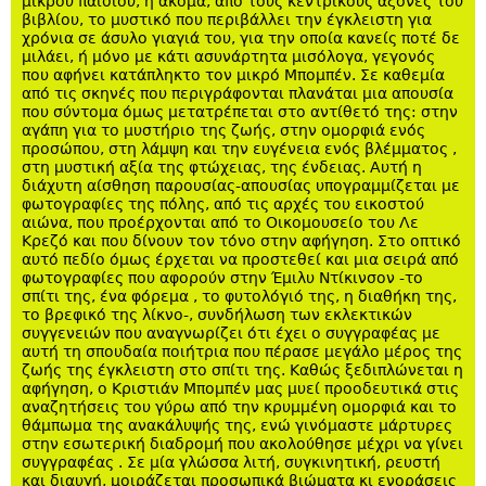
μικρού παιδιού, ή ακόμα, από τους κεντρικούς άξονες του
βιβλίου, το μυστικό που περιβάλλει την έγκλειστη για
χρόνια σε άσυλο γιαγιά του, για την οποία κανείς ποτέ δε
μιλάει, ή μόνο με κάτι ασυνάρτητα μισόλογα, γεγονός
που αφήνει κατάπληκτο τον μικρό Μπομπέν. Σε καθεμία
από τις σκηνές που περιγράφονται πλανάται μια απουσία
που σύντομα όμως μετατρέπεται στο αντίθετό της: στην
αγάπη για το μυστήριο της ζωής, στην ομορφιά ενός
προσώπου, στη λάμψη και την ευγένεια ενός βλέμματος ,
στη μυστική αξία της φτώχειας, της ένδειας. Αυτή η
διάχυτη αίσθηση παρουσίας-απουσίας υπογραμμίζεται με
φωτογραφίες της πόλης, από τις αρχές του εικοστού
αιώνα, που προέρχονται από το Οικομουσείο του Λε
Κρεζό και που δίνουν τον τόνο στην αφήγηση. Στο οπτικό
αυτό πεδίο όμως έρχεται να προστεθεί και μια σειρά από
φωτογραφίες που αφορούν στην Έμιλυ Ντίκινσον -το
σπίτι της, ένα φόρεμα , το φυτολόγιό της, η διαθήκη της,
το βρεφικό της λίκνο-, συνδήλωση των εκλεκτικών
συγγενειών που αναγνωρίζει ότι έχει ο συγγραφέας με
αυτή τη σπουδαία ποιήτρια που πέρασε μεγάλο μέρος της
ζωής της έγκλειστη στο σπίτι της. Καθώς ξεδιπλώνεται η
αφήγηση, ο Κριστιάν Μπομπέν μας μυεί προοδευτικά στις
αναζητήσεις του γύρω από την κρυμμένη ομορφιά και το
θάμπωμα της ανακάλυψής της, ενώ γινόμαστε μάρτυρες
στην εσωτερική διαδρομή που ακολούθησε μέχρι να γίνει
συγγραφέας . Σε μία γλώσσα λιτή, συγκινητική, ρευστή
και διαυγή, μοιράζεται προσωπικά βιώματα κι ενοράσεις