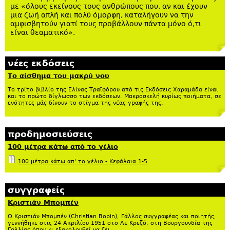
με «όλους εκείνους τους ανθρώπους που, αν και έχουν
μια ζωή απλή και πολύ όμορφη, καταλήγουν να την
αμφισβητούν γιατί τους προβάλλουν πάντα μόνο ό,τι
είναι θεαματικό».
νέες εκδόσεις
Το αίσθημα του μακρύ νου
Το τρίτο βιβλίο της Ελίνας Τραϊφόρου από τις Εκδόσεις Χαραμάδα είναι
και το πρώτο δίγλωσσο των εκδόσεων. Μακροσκελή κυρίως ποιήματα, σε
ενότητες μάς δίνουν το στίγμα της νέας γραφής της.
προδημοσιεύσεις
100 μέτρα κάτω από το γέλιο
100 μέτρα κάτω απ' το γέλιο - Κεφάλαια 1-5
συγγραφείς
Κριστιάν Μπομπέν
Ο Κριστιάν Μπομπέν (Christian Bobin), Γάλλος συγγραφέας και ποιητής,
γεννήθηκε στις 24 Απριλίου 1951 στο Λε Κρεζό, στη Βουργουνδία της
Γαλλίας όπου κι εξακολουθεί να ζει.