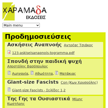
Jump to navigation
Προδημοσιεύσεις
Ασκήσεις Αναπνοής
Αντρέας Τσιάκος
123-askiseisanapnois-togramma.pdf
Σπονδή στην παιδική ψυχή
Αποστόλης Βασόπουλος
Αμηχανία
,
Αθωότητα
,
Ματάκιας
Giant-size Fascists
Con (Κων Χρυσούλης)
Giant-size Fascists - Σελίδες 1,2
Της Γης τα Ουσιαστικά
Μίμης
Κωστήρης