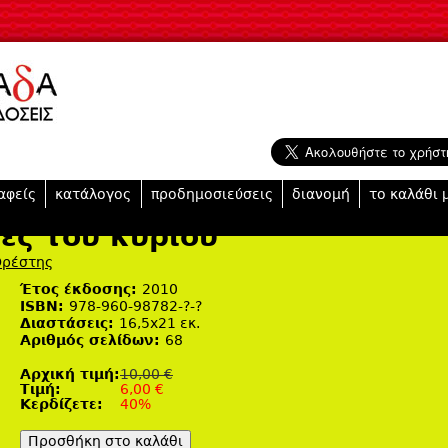
Jump to navigation
αφείς
κατάλογος
προδημοσιεύσεις
διανομή
το καλάθι 
λες του κυρίου
ρέστης
Έτος έκδοσης:
2010
ISBN:
978-960-98782-?-?
Διαστάσεις:
16,5x21 εκ.
Αριθμός σελίδων:
68
Αρχική τιμή:
10,00 €
Tιμή:
6,00 €
Κερδίζετε:
40%