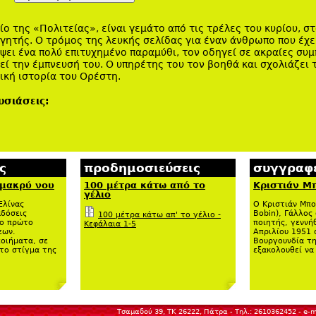
ίο της «Πολιτείας», είναι γεμάτο από τις τρέλες του κυρίου, σ
γητής. Ο τρόμος της λευκής σελίδας για έναν άνθρωπο που έχε
άψει ένα πολύ επιτυχημένο παραμύθι, τον οδηγεί σε ακραίες συ
εί την έμπνευσή του. Ο υπηρέτης του τον βοηθά και σχολιάζει
ική ιστορία του Ορέστη.
υσιάσεις:
ς
προδημοσιεύσεις
συγγραφε
 μακρύ νου
100 μέτρα κάτω από το
Κριστιάν Μ
γέλιο
Ελίνας
Ο Κριστιάν Μπο
κδόσεις
Bobin), Γάλλος
100 μέτρα κάτω απ' το γέλιο -
το πρώτο
ποιητής, γεννή
Κεφάλαια 1-5
εων.
Απριλίου 1951 
οιήματα, σε
Βουργουνδία τη
 το στίγμα της
εξακολουθεί να 
Τσαμαδού 39, ΤΚ 26222, Πάτρα - Τηλ.: 2610362452 - e-m