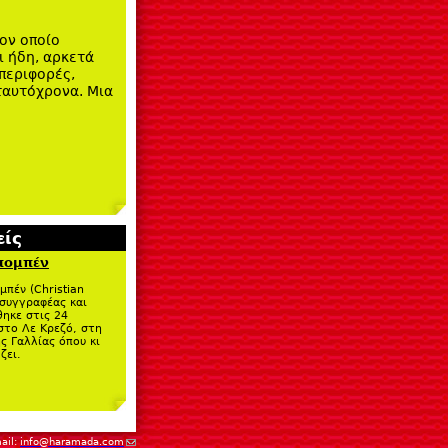
τον οποίο
ι ήδη, αρκετά
μπεριφορές,
 ταυτόχρονα. Μια
ίς
πομπέν
μπέν (Christian
 συγγραφέας και
θηκε στις 24
στο Λε Κρεζό, στη
ς Γαλλίας όπου κι
ζει.
(link sends e-mail)
ail:
info@haramada.com