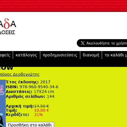
Jump to navigation
αφείς
κατάλογος
προδημοσιεύσεις
διανομή
το καλάθι 
now
πύρος Δερβενιώτης
Έτος έκδοσης:
2017
ISBN:
978-960-9540-34-6
Διαστάσεις:
17Χ24 cm
Αριθμός σελίδων:
144
Αρχική τιμή:
14,50 €
Tιμή:
10,00 €
Κερδίζετε:
31%