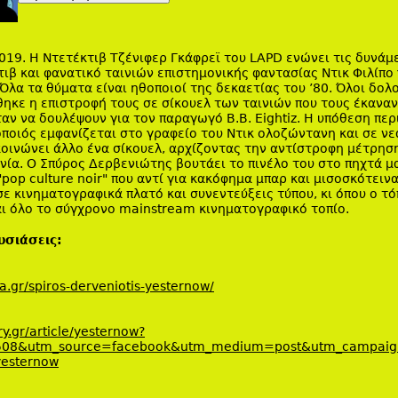
019. Η Ντετέκτιβ Τζένιφερ Γκάφρεϊ του LAPD ενώνει τις δυνάμε
τιβ και φανατικό ταινιών επιστημονικής φαντασίας Ντικ Φιλίπο 
Όλα τα θύματα είναι ηθοποιοί της δεκαετίας του ’80. Όλοι δο
ηκε η επιστροφή τους σε σίκουελ των ταινιών που τους έκαναν
αν να δουλέψουν για τον παραγωγό B.B. Eightiz. Η υπόθεση περ
ποιός εμφανίζεται στο γραφείο του Ντικ ολοζώντανη και σε νεα
ακοινώνει άλλο ένα σίκουελ, αρχίζοντας την αντίστροφη μέτρηση
ία. Ο Σπύρος Δερβενιώτης βουτάει το πινέλο του στο πηχτά μ
"pop culture noir" που αντί για κακόφημα μπαρ και μισοσκότειν
ε κινηματογραφικά πλατό και συνεντεύξεις τύπου, κι όπου ο τό
ι όλο το σύγχρονο mainstream κινηματογραφικό τοπίο.
υσιάσεις:
a.gr/spiros-derveniotis-yesternow/
ry.gr/article/yesternow?
508&utm_source=facebook&utm_medium=post&utm_campai
yesternow