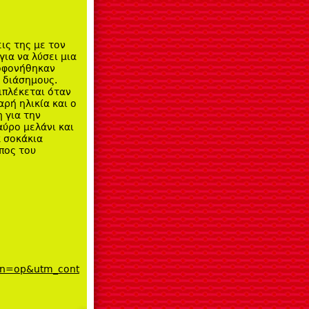
ις της με τον
για να λύσει μια
λοφονήθηκαν
 διάσημους.
ιπλέκεται όταν
ρή ηλικία και ο
 για την
αύρο μελάνι και
α σοκάκια
πος του
gn=op&utm_cont