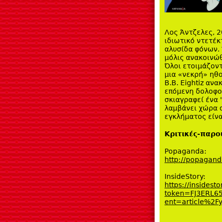
Λος Άντζελες, 2
ιδιωτικό ντετέκ
αλυσίδα φόνων. 
μόλις ανακοινώθ
Όλοι ετοιμάζοντ
μια «νεκρή» ηθο
B.B. Eightiz αν
επόμενη δολοφον
σκιαγραφεί ένα 
λαμβάνει χώρα σ
εγκλήματος είνα
Κριτικές-παρο
Popaganda:
http://popagand
InsideStory:
https://insidesto
token=FJ3ERL6
ent=article%2F