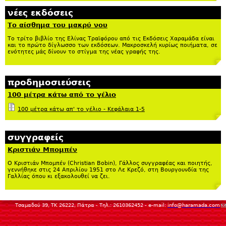
νέες εκδόσεις
Το αίσθημα του μακρύ νου
Το τρίτο βιβλίο της Ελίνας Τραϊφόρου από τις Εκδόσεις Χαραμάδα είναι
και το πρώτο δίγλωσσο των εκδόσεων. Μακροσκελή κυρίως ποιήματα, σε
ενότητες μάς δίνουν το στίγμα της νέας γραφής της.
προδημοσιεύσεις
100 μέτρα κάτω από το γέλιο
100 μέτρα κάτω απ' το γέλιο - Κεφάλαια 1-5
συγγραφείς
Κριστιάν Μπομπέν
Ο Κριστιάν Μπομπέν (Christian Bobin), Γάλλος συγγραφέας και ποιητής,
γεννήθηκε στις 24 Απριλίου 1951 στο Λε Κρεζό, στη Βουργουνδία της
Γαλλίας όπου κι εξακολουθεί να ζει.
(
Τσαμαδού 39, ΤΚ 26222, Πάτρα - Τηλ.: 2610362452 - e-mail:
info@haramada.com
se