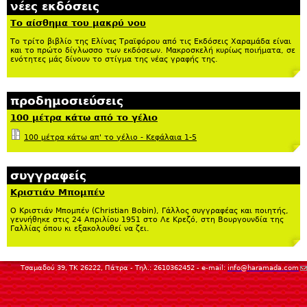
νέες εκδόσεις
Το αίσθημα του μακρύ νου
Το τρίτο βιβλίο της Ελίνας Τραϊφόρου από τις Εκδόσεις Χαραμάδα είναι
και το πρώτο δίγλωσσο των εκδόσεων. Μακροσκελή κυρίως ποιήματα, σε
ενότητες μάς δίνουν το στίγμα της νέας γραφής της.
προδημοσιεύσεις
100 μέτρα κάτω από το γέλιο
100 μέτρα κάτω απ' το γέλιο - Κεφάλαια 1-5
συγγραφείς
Κριστιάν Μπομπέν
Ο Κριστιάν Μπομπέν (Christian Bobin), Γάλλος συγγραφέας και ποιητής,
γεννήθηκε στις 24 Απριλίου 1951 στο Λε Κρεζό, στη Βουργουνδία της
Γαλλίας όπου κι εξακολουθεί να ζει.
(
Τσαμαδού 39, ΤΚ 26222, Πάτρα - Τηλ.: 2610362452 - e-mail:
info@haramada.com
se
m