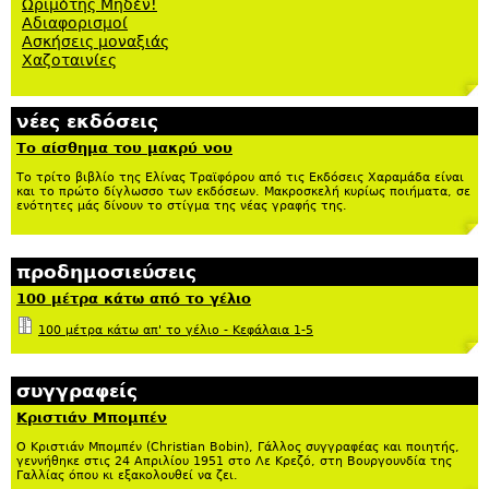
Ωριμότης Μηδέν!
Αδιαφορισμοί
Ασκήσεις μοναξιάς
Χαζοταινίες
νέες εκδόσεις
Το αίσθημα του μακρύ νου
Το τρίτο βιβλίο της Ελίνας Τραϊφόρου από τις Εκδόσεις Χαραμάδα είναι
και το πρώτο δίγλωσσο των εκδόσεων. Μακροσκελή κυρίως ποιήματα, σε
ενότητες μάς δίνουν το στίγμα της νέας γραφής της.
προδημοσιεύσεις
100 μέτρα κάτω από το γέλιο
100 μέτρα κάτω απ' το γέλιο - Κεφάλαια 1-5
συγγραφείς
Κριστιάν Μπομπέν
Ο Κριστιάν Μπομπέν (Christian Bobin), Γάλλος συγγραφέας και ποιητής,
γεννήθηκε στις 24 Απριλίου 1951 στο Λε Κρεζό, στη Βουργουνδία της
Γαλλίας όπου κι εξακολουθεί να ζει.